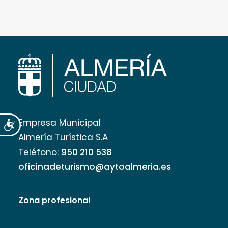
Empresa Municipal
Accesibilidad
Almería Turística S.A
Teléfono:
950 210 538
oficinadeturismo@aytoalmeria.es
Zona profesional