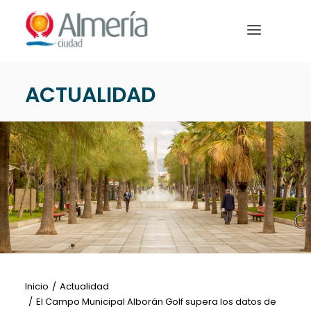
Nota:
este
sitio
web
incluye
ACTUALIDAD
un
PREPARA TU VIAJE
sistema
de
QUÉ HACER
accesibilidad.
EVENTOS
NOTICIAS
Español
Inicio
Actualidad
El Campo Municipal Alborán Golf supera los datos de