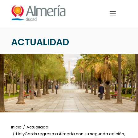
Nota:
este
sitio
web
incluye
ACTUALIDAD
un
PREPARA TU VIAJE
sistema
de
QUÉ HACER
accesibilidad.
EVENTOS
NOTICIAS
Español
Inicio
Actualidad
HolyCards regresa a Almería con su segunda edición,