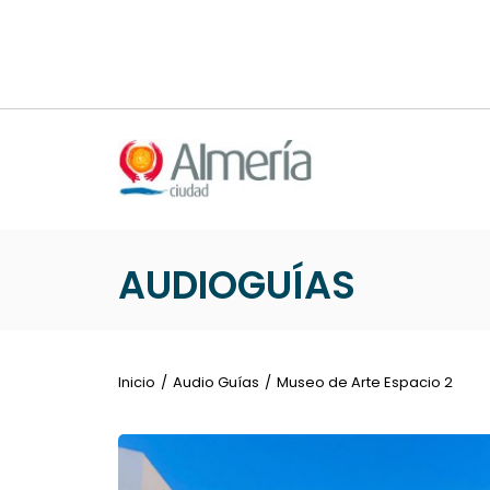
Nota:
este
sitio
web
incluye
un
sistema
de
accesibilidad.
Presione
AUDIOGUÍAS
Control-
F11
para
ajustar
Inicio
Audio Guías
Museo de Arte Espacio 2
el
sitio
web