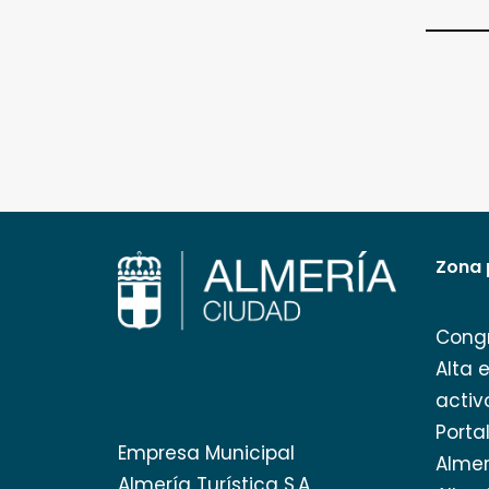
Zona 
Cong
Alta 
activ
Porta
Empresa Municipal
Almer
Almería Turística S.A