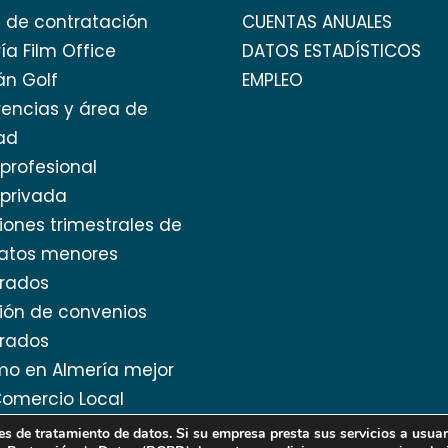
l de contratación
CUENTAS ANUALES
ía Film Office
DATOS ESTADÍSTICOS
án Golf
EMPLEO
encias y área de
ad
profesional
privada
iones trimestrales de
ratos menores
rados
ión de convenios
rados
mo en Almería mejor
omercio Local
 de tratamiento de datos. Si su empresa presta sus servicios a usuar