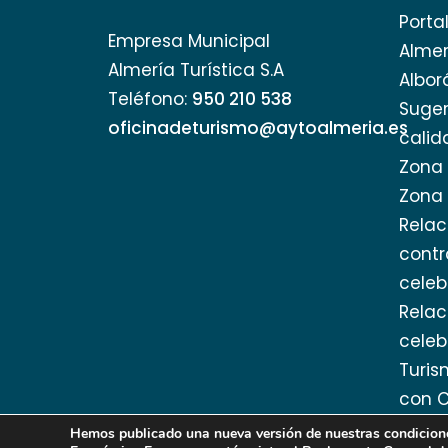
abrir
Porta
un
Empresa Municipal
Almer
menú
Almería Turística S.A
de
Albor
Teléfono:
950 210 538
accesibilidad.
Suger
oficinadeturismo@aytoalmeria.es
calid
Zona 
Zona 
Relac
cont
celeb
Relac
celeb
Turis
con C
Hemos publicado una nueva versión de nuestras condiciones