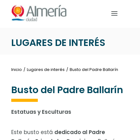
Nota:
este
sitio
web
incluye
LUGARES DE INTERÉS
un
PREPARA TU VIAJE
sistema
de
QUÉ HACER
accesibilidad.
Inicio
Lugares de interés
Busto del Padre Ballarín
EVENTOS
Busto del Padre Ballarín
NOTICIAS
Estatuas y Esculturas
Español
Este busto está
dedicado al Padre