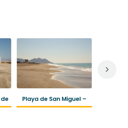
 de
Playa de San Miguel –
Playa de 
Cabo de Gata