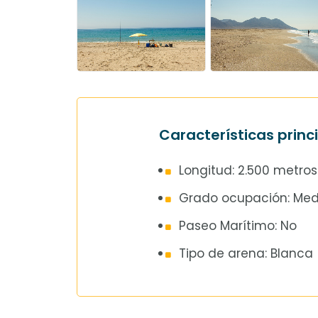
abrir
un
menú
de
accesibilidad.
Características princ
Longitud: 2.500 metros
Grado ocupación: Med
Paseo Marítimo: No
Tipo de arena: Blanca