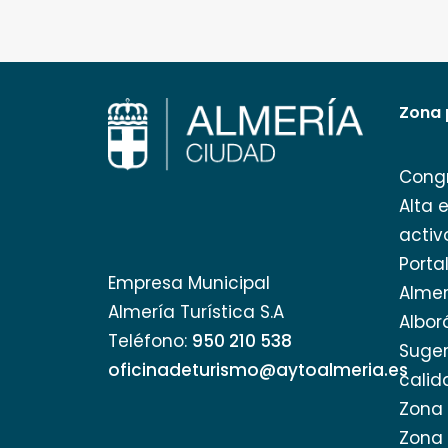
Zona 
Cong
Alta 
activ
Porta
Empresa Municipal
Almer
Almería Turística S.A
Albor
Teléfono:
950 210 538
Suger
oficinadeturismo@aytoalmeria.es
calid
Zona 
Zona 